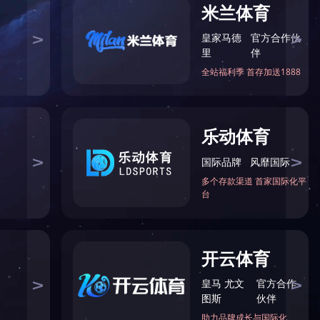


联系
微信公

一键
众号
扫一扫

关注我
TO
们
辽ICP备09009061号-1
辽公网安备21140402000123号
·官方站入口
|