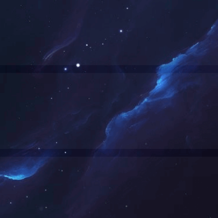
录入口
|
开云足球
|
开云网页版登录入口
|
乐动平台
|
九游网页版