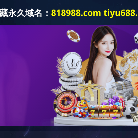
产品应用
新闻资讯
营销服务
下属企业
泵业有限公司
机械有限公司
泵业有限公司