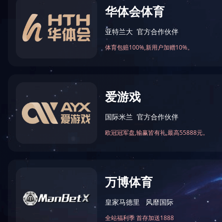
上一篇
什么是S型中开泵
下一篇
S型中开泵的优势
开云online(中国)
0429-4561565
地址：
辽宁省葫芦岛市高桥经济开发区
开云网页版页面
版权所有
辽宁华睿科技有限公司技术支持
星空平台
|
九游官方网站
|
乐动在线
|
星空网页版
|
星空官方站登