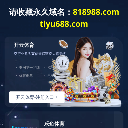
当前位置：首页
新闻资讯
公司新闻
变频水泵与普通泵相比较的优势
来源：http://tdpump.com/
时间：2022-03-15
变频指的是电机,常说的变频水泵应该是变频电机带动的水泵;变频也就是可调节频率,变频电机就是可以调节转速调节流量,达到节能的目的,还有启动电流小,维护工
作量小的优点.
那么变频水泵与普通泵相比优势在哪，下面技术人员为大家介绍一下
1、变频泵节电：
优化的节能控制软件，使水泵实现最大限度地节能运行;
2、变频泵节水：
根据实际用水情况设定管网压力，自动控制水泵出水量，减少了水的跑、漏现象;
3、变频泵运行可靠：
由变频器实现泵的软起动，使水泵实现由工频到变频的无冲击切换，防止管网冲击、避免管网压力超限，管道破裂。
4、变频泵联网功能：
变频泵采用全中文工控组态软件，实时各个站点，如电机的电压、电流、工作频率、管网压力及流量等。并且能够累积每个站点的用电量，累积每台泵的出水量，
同时提供各种形式的打印报表，以便分析统计。
5、变频泵 控制灵活：
分段供水，定时供水，手动选择工作方式。
6、变频泵自我保护功能完善：
如某台泵出现故障，主动向上位机发出报警信息，同时启动备用泵，以维持供水平衡。万一自控系统出现故障，用户可以直接操作手动系统，以保护供水。
返回列表

上一篇
多级离心泵的调节方式有哪些
下一篇
多级泵叶轮磨损的原因及判断标准
辽ICP备09009061号-1
辽公网安备000000
版权所有：开云网页版页面
技术支持：辽宁华睿科技有限公司
地址：
辽宁省葫芦岛市高桥经济开发区
星空平台
|
九游官方网站
|
乐动在线
|
星空网页版
|
星空官方站登
录入口
|
开云足球
|
开云网页版登录入口
|
乐动平台
|
九游网页版
·官方站入口
|