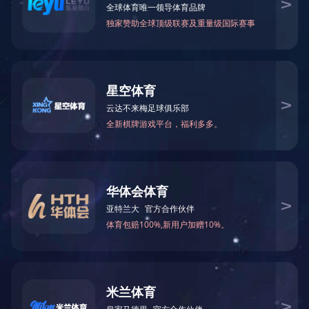
运行数据
3
流量：65-20600m
/h（额定点）
扬程：H=12.3~217m（额定点）
转速：2950、1480、980、725、590、490、372r/min
电压：380V、6kV、10kV
出口直径：DN=80~1400mm
许用工作电压：2.5MPa
结构说明
泵为卧式安装，驱动机（电动机或内燃机）可根据需要设置在泵的左侧或右侧。泵的结构紧凑、稳定性好。该型泵为泵壳中开结构，进出口均在泵体上，检修时只需吊
出泵盖，转子部件便可移动出进行检修作业，而不需要拆卸管路，十分方便。缩短转子部件尺寸，轴的钢性更好，运行更稳定可靠。设有泵体密封环，密封环磨损后可
以更换，减少了运行维护费用。
主要用途
主要供输送温度不高于104℃的清水或理化性质类似于水的液体。广泛适用于城市给排水、城镇供水；集中供热系统给排水；钢铁冶金企业、石化炼油厂、造纸厂、油
田、热电厂、机场建设、化纤厂、纺织厂、糖厂、化工厂、电站的给排水；工厂、矿山的消防系统给水、空调系统供水；农田排涝灌溉及各种水利工程。
辽ICP备09009061号-1
辽公网安备000000
版权所有：开云网页版页面
技术支持：辽宁华睿科技有限公司
地址：
辽宁省葫芦岛市高桥经济开发区
星空平台
|
九游官方网站
|
乐动在线
|
星空网页版
|
星空官方站登
录入口
|
开云足球
|
开云网页版登录入口
|
乐动平台
|
九游网页版
·官方站入口
|


