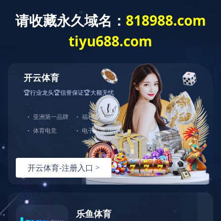
当前位置：首页
产品展厅
通达产品
TDOS型双吸中开离心泵
大
型


产品概述：
TDOS 系列单级双吸水平中开离心泵，是我公司根据市场需要，在广泛吸收国内外同类产品先进技术基础上自行研制开发的新产品（专利号
ZL201420400917.6），为高效节能产品。其显著特点是：参数范围广，模型优秀性能好、效率高，结构合理，安装维修方便，使用寿命长。产品经过精心制造和完善的
质量控制，达到国内领先水平。我公司已获得 ISO9001 质量认证，产品质量稳定可靠。

查看产品参数
型号意义