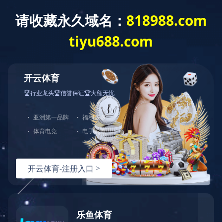
当前位置：首页
产品展厅
通达产品
TDOS型双吸中开离心泵
小
型


产品概述：
TDOS系列单级双吸水平中开离心泵，是我公司根据市场需要，在广泛吸收国内外同类产品先进技术基础上自行研制开发的新产品（专利号
ZL201420400917.6），为高效节能产品。

查看产品参数
型号意义