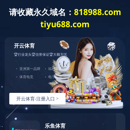
当前位置：首页
产品展厅
QJ系列潜水电泵
QJ系列潜水电泵
中
型


产品概述：
我公司生产QJ系列井用潜水电泵由潜水电机和潜水泵组合而成。符合GB/2817-91、GB/T2818-91的有关规定。特点是电机和水泵联接在一起，潜入水中运转，
具有无噪声，不污染水质，不需要泵房，占用空间小，投资少，使用可靠，维修方便，高效节能的特点。

查看产品参数
型号意义