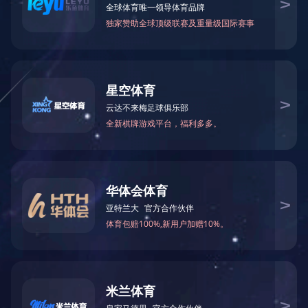
性能范围
流量：5-140m3/h
扬程：18-320m
主要用途
QJ系列井用潜水电泵宜输送不含固体颗粒的清水或物理化学性质类似于清水的液体之用。广泛用于农田灌溉、城市和工矿企业饮排水。
辽ICP备09009061号-1
辽公网安备000000
版权所有：开云网页版页面
技术支持：辽宁华睿科技有限公司
地址：
辽宁省葫芦岛市高桥经济开发区
星空平台
|
九游官方网站
|
乐动在线
|
星空网页版
|
星空官方站登
录入口
|
开云足球
|
开云网页版登录入口
|
乐动平台
|
九游网页版
·官方站入口
|


