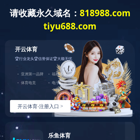
当前位置：首页
产品展厅
QJ系列潜水电泵
QJ系列潜水电泵
中
型


产品概述：
我公司生产QJ系列井用潜水电泵由潜水电机和潜水泵组合而成。符合GB/2817-91、GB/T2818-91的有关规定。特点是电机和水泵联接在一起，潜入水中运转，
具有无噪声，不污染水质，不需要泵房，占用空间小，投资少，使用可靠，维修方便，高效节能的特点。

查看产品参数
型号意义