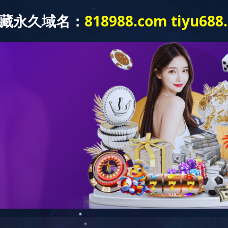
产品应用
新闻资讯
营销服务
通达产品
大
型