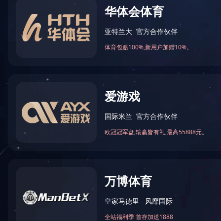
D型卧式多
MD型卧式多